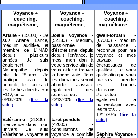
Voyance +
Voyance +
Voyance +
coaching,
coaching,
coaching,
magnétisme, ...
magnétisme, ...
magnétisme, ...
Ariane
- (19100) - Je
Joëlle Voyance
-
gwen-lorbath
-
suis Ariane Lance,
(92130) - Médium,
(67000) - medium
médium auditive, et
passionnée
de naissance ,
membre de L'INAD
d'ésotérisme depuis
reconnue pour ma
depuis plusieurs
depuis l'enfance, je
voyance et mes
années. Je suis
mets mon don à
travaux
également
votre service afin de
énergétiques de
Naturopathe depuis
vous aider à trouver
qualités , je vous
plus de 28 ans . Je
la bonne voie. Tous
guide afin que vous
pratique avec le
les domaines seront
puissiez prendre
pendule, les tarots et
abordés. J'assure
les bonnes
les flashes directs. Sur
également des
décisions.
RDV, en ...
séances de ...
J'effectue
(lire la
(lire la
également la
09/06/2026
20/12/2025
numérologie avec
suite)
suite)
les tarots ...
(lire la
10/11/2025
Valérianne
- (21800) -
tarot-pendule
-
suite)
Bienvenue dans mon
(42000) -
univers Je suis
consultations de
Valerianne , voyante et
voyance a domicile
Séphira Voyance
-