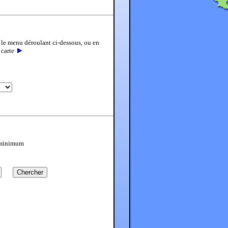
 le menu déroulant ci-dessous, ou en
a carte
s minimum