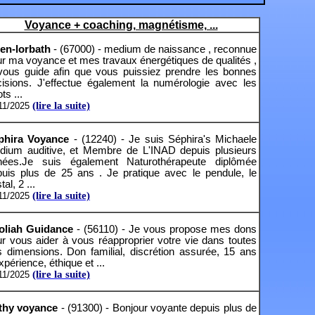
Voyance + coaching, magnétisme, ...
en-lorbath
- (67000) - medium de naissance , reconnue
r ma voyance et mes travaux énergétiques de qualités ,
 vous guide afin que vous puissiez prendre les bonnes
cisions. J'effectue également la numérologie avec les
ots ...
(lire la suite)
11/2025
phira Voyance
- (12240) - Je suis Séphira's Michaele
dium auditive, et Membre de L'INAD depuis plusieurs
nées.Je suis également Naturothérapeute diplômée
puis plus de 25 ans . Je pratique avec le pendule, le
tal, 2 ...
(lire la suite)
11/2025
oliah Guidance
- (56110) - Je vous propose mes dons
r vous aider à vous réapproprier votre vie dans toutes
 dimensions. Don familial, discrétion assurée, 15 ans
xpérience, éthique et ...
(lire la suite)
11/2025
thy voyance
- (91300) - Bonjour voyante depuis plus de