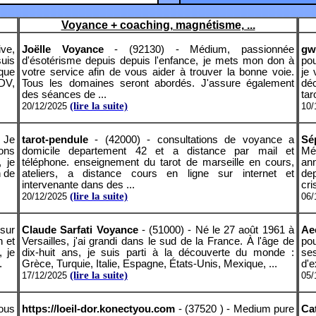
Voyance + coaching, magnétisme, ...
ive,
Joëlle Voyance
- (92130) - Médium, passionnée
gw
uis
d'ésotérisme depuis depuis l'enfance, je mets mon don à
pou
ique
votre service afin de vous aider à trouver la bonne voie.
je
RDV,
Tous les domaines seront abordés. J'assure également
dé
des séances de ...
tar
(lire la suite)
20/12/2025
10/
 Je
tarot-pendule
- (42000) - consultations de voyance a
Sé
ions
domicile departement 42 et a distance par mail et
Mé
 je
téléphone. enseignement du tarot de marseille en cours,
an
n de
ateliers, a distance cours en ligne sur internet et
de
intervenante dans des ...
cris
(lire la suite)
20/12/2025
06/
sur
Claude Sarfati Voyance
- (51000) - Né le 27 août 1961 à
Ae
h et
Versailles, j'ai grandi dans le sud de la France. À l'âge de
pou
, je
dix-huit ans, je suis parti à la découverte du monde :
ses
.
Grèce, Turquie, Italie, Espagne, États-Unis, Mexique, ...
d'e
(lire la suite)
17/12/2025
05/
ous
https://loeil-dor.konectyou.com
- (37520 ) - Medium pure
Ca