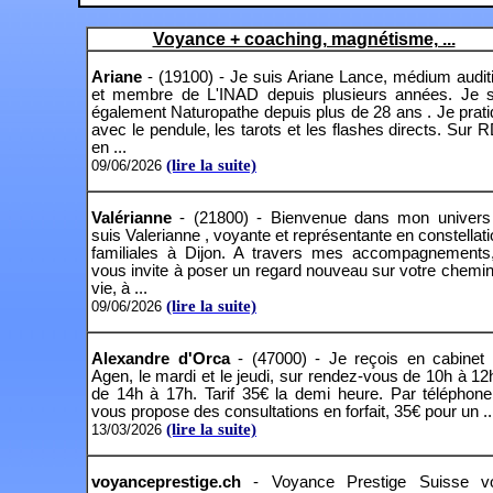
Voyance + coaching, magnétisme, ...
Ariane
- (19100) - Je suis Ariane Lance, médium audit
et membre de L'INAD depuis plusieurs années. Je s
également Naturopathe depuis plus de 28 ans . Je prat
avec le pendule, les tarots et les flashes directs. Sur 
en ...
(lire la suite)
09/06/2026
Valérianne
- (21800) - Bienvenue dans mon univers
suis Valerianne , voyante et représentante en constellat
familiales à Dijon. A travers mes accompagnements,
vous invite à poser un regard nouveau sur votre chemi
vie, à ...
(lire la suite)
09/06/2026
Alexandre d'Orca
- (47000) - Je reçois en cabinet 
Agen, le mardi et le jeudi, sur rendez-vous de 10h à 12
de 14h à 17h. Tarif 35€ la demi heure. Par téléphone
vous propose des consultations en forfait, 35€ pour un ..
(lire la suite)
13/03/2026
voyanceprestige.ch
- Voyance Prestige Suisse v