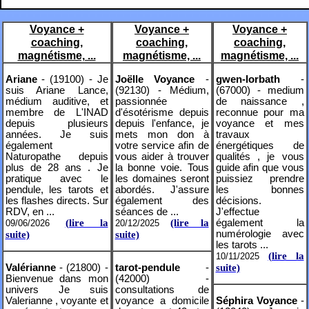
Voyance +
Voyance +
Voyance +
coaching,
coaching,
coaching,
magnétisme, ...
magnétisme, ...
magnétisme, ...
Ariane
- (19100) - Je
Joëlle Voyance
-
gwen-lorbath
-
suis Ariane Lance,
(92130) - Médium,
(67000) - medium
médium auditive, et
passionnée
de naissance ,
membre de L'INAD
d'ésotérisme depuis
reconnue pour ma
depuis plusieurs
depuis l'enfance, je
voyance et mes
années. Je suis
mets mon don à
travaux
également
votre service afin de
énergétiques de
Naturopathe depuis
vous aider à trouver
qualités , je vous
plus de 28 ans . Je
la bonne voie. Tous
guide afin que vous
pratique avec le
les domaines seront
puissiez prendre
pendule, les tarots et
abordés. J'assure
les bonnes
les flashes directs. Sur
également des
décisions.
RDV, en ...
séances de ...
J'effectue
(lire la
(lire la
également la
09/06/2026
20/12/2025
numérologie avec
suite)
suite)
les tarots ...
(lire la
10/11/2025
Valérianne
- (21800) -
tarot-pendule
-
suite)
Bienvenue dans mon
(42000) -
univers Je suis
consultations de
Valerianne , voyante et
voyance a domicile
Séphira Voyance
-