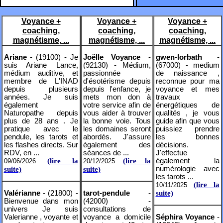
Voyance +
Voyance +
Voyance +
coaching,
coaching,
coaching,
magnétisme, ...
magnétisme, ...
magnétisme, ...
Ariane
- (19100) - Je
Joëlle Voyance
-
gwen-lorbath
-
suis Ariane Lance,
(92130) - Médium,
(67000) - medium
médium auditive, et
passionnée
de naissance ,
membre de L'INAD
d'ésotérisme depuis
reconnue pour ma
depuis plusieurs
depuis l'enfance, je
voyance et mes
années. Je suis
mets mon don à
travaux
également
votre service afin de
énergétiques de
Naturopathe depuis
vous aider à trouver
qualités , je vous
plus de 28 ans . Je
la bonne voie. Tous
guide afin que vous
pratique avec le
les domaines seront
puissiez prendre
pendule, les tarots et
abordés. J'assure
les bonnes
les flashes directs. Sur
également des
décisions.
RDV, en ...
séances de ...
J'effectue
(lire la
(lire la
également la
09/06/2026
20/12/2025
numérologie avec
suite)
suite)
les tarots ...
(lire la
10/11/2025
Valérianne
- (21800) -
tarot-pendule
-
suite)
Bienvenue dans mon
(42000) -
univers Je suis
consultations de
Valerianne , voyante et
voyance a domicile
Séphira Voyance
-