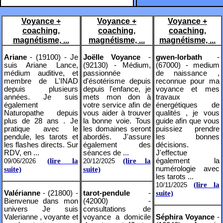
Voyance +
Voyance +
Voyance +
coaching,
coaching,
coaching,
magnétisme, ...
magnétisme, ...
magnétisme, ...
Ariane
- (19100) - Je
Joëlle Voyance
-
gwen-lorbath
-
suis Ariane Lance,
(92130) - Médium,
(67000) - medium
médium auditive, et
passionnée
de naissance ,
membre de L'INAD
d'ésotérisme depuis
reconnue pour ma
depuis plusieurs
depuis l'enfance, je
voyance et mes
années. Je suis
mets mon don à
travaux
également
votre service afin de
énergétiques de
Naturopathe depuis
vous aider à trouver
qualités , je vous
plus de 28 ans . Je
la bonne voie. Tous
guide afin que vous
pratique avec le
les domaines seront
puissiez prendre
pendule, les tarots et
abordés. J'assure
les bonnes
les flashes directs. Sur
également des
décisions.
RDV, en ...
séances de ...
J'effectue
(lire la
(lire la
également la
09/06/2026
20/12/2025
numérologie avec
suite)
suite)
les tarots ...
(lire la
10/11/2025
Valérianne
- (21800) -
tarot-pendule
-
suite)
Bienvenue dans mon
(42000) -
univers Je suis
consultations de
Valerianne , voyante et
voyance a domicile
Séphira Voyance
-