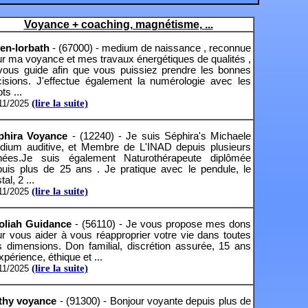
Voyance + coaching, magnétisme, ...
en-lorbath
- (67000) - medium de naissance , reconnue
r ma voyance et mes travaux énergétiques de qualités ,
 vous guide afin que vous puissiez prendre les bonnes
cisions. J'effectue également la numérologie avec les
ots ...
(lire la suite)
11/2025
phira Voyance
- (12240) - Je suis Séphira's Michaele
dium auditive, et Membre de L'INAD depuis plusieurs
nées.Je suis également Naturothérapeute diplômée
puis plus de 25 ans . Je pratique avec le pendule, le
tal, 2 ...
(lire la suite)
11/2025
oliah Guidance
- (56110) - Je vous propose mes dons
r vous aider à vous réapproprier votre vie dans toutes
 dimensions. Don familial, discrétion assurée, 15 ans
xpérience, éthique et ...
(lire la suite)
11/2025
thy voyance
- (91300) - Bonjour voyante depuis plus de