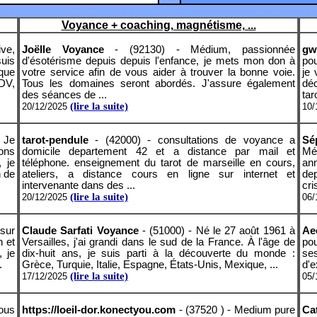
Voyance + coaching, magnétisme, ...
ive,
Joëlle Voyance
- (92130) - Médium, passionnée
gw
uis
d'ésotérisme depuis depuis l'enfance, je mets mon don à
pou
ique
votre service afin de vous aider à trouver la bonne voie.
je
RDV,
Tous les domaines seront abordés. J'assure également
dé
des séances de ...
tar
(lire la suite)
20/12/2025
10/
 Je
tarot-pendule
- (42000) - consultations de voyance a
Sé
ions
domicile departement 42 et a distance par mail et
Mé
 je
téléphone. enseignement du tarot de marseille en cours,
an
n de
ateliers, a distance cours en ligne sur internet et
de
intervenante dans des ...
cris
(lire la suite)
20/12/2025
06/
sur
Claude Sarfati Voyance
- (51000) - Né le 27 août 1961 à
Ae
h et
Versailles, j'ai grandi dans le sud de la France. À l'âge de
pou
, je
dix-huit ans, je suis parti à la découverte du monde :
ses
.
Grèce, Turquie, Italie, Espagne, États-Unis, Mexique, ...
d'e
(lire la suite)
17/12/2025
05/
ous
https://loeil-dor.konectyou.com
- (37520 ) - Medium pure
Ca