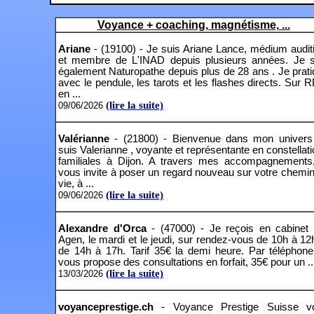
Voyance + coaching, magnétisme, ...
Ariane
- (19100) - Je suis Ariane Lance, médium audit
et membre de L'INAD depuis plusieurs années. Je s
également Naturopathe depuis plus de 28 ans . Je prat
avec le pendule, les tarots et les flashes directs. Sur 
en ...
(lire la suite)
09/06/2026
Valérianne
- (21800) - Bienvenue dans mon univers
suis Valerianne , voyante et représentante en constellat
familiales à Dijon. A travers mes accompagnements,
vous invite à poser un regard nouveau sur votre chemi
vie, à ...
(lire la suite)
09/06/2026
Alexandre d'Orca
- (47000) - Je reçois en cabinet 
Agen, le mardi et le jeudi, sur rendez-vous de 10h à 12
de 14h à 17h. Tarif 35€ la demi heure. Par téléphone
vous propose des consultations en forfait, 35€ pour un ..
(lire la suite)
13/03/2026
voyanceprestige.ch
- Voyance Prestige Suisse v