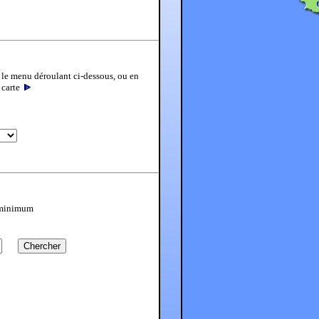
 le menu déroulant ci-dessous, ou en
a carte
s minimum